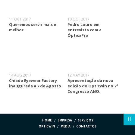
11 OCT 2017
10 OCT 2017
Queremos servir mais e
Pedro Louro em
melhor.
entrevista com a
ÓpticaPro
14 AUG 2017
12 MAY 2017
Chiado Eyewear Factory
Apresentação da nova
inaugurada a 7 de Agosto
edição do Opticwin no 7º
Congresso ANO.
HOME
EMPRESA
SERVIÇOS
OPTICWIN
MEDIA
CONTACTOS