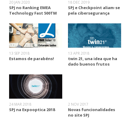
20 JAN 2020
18 DEC 2019
SPJ no Ranking EMEA
SPJ e Checkpoint aliam-se
Technology Fast 500TM
pela cibersegurança
13 SEP 2018
13 APR 2018
Estamos de parabéns!
twin 21, una idea que ha
dado buenos frutos
24 MAR 2018
2 NOV 2017
SPJ na Expooptica 2018
Novas funcionalidades
no site SPJ