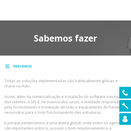
MENU
Sabemos fazer
PARCEIROS
Todas as soluções implementadas são habitualmente globais e
chave na mão.
Assim, além da comercialização e instalação do software nas lojas
dos clientes, a SPJ é, na maioria dos casos, a entidade responsável
pelo fornecimento e instalação de todo o equipamento de hardware
necessário para o bom funcionamento das estruturas.
E porque pertencemos a uma aldeia global, onde todos os agentes
são importantes entre si, assumir o bom relacionamento e a